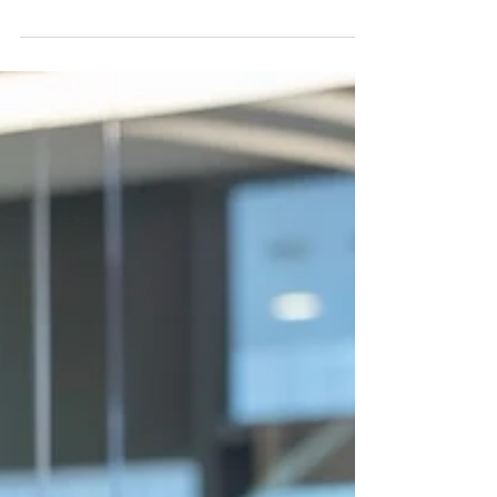
οργανώθηκε από το Παρατηρητήριο Τρίτης Ηλικίας