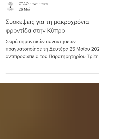
CTAO news team
26 Μαΐ
Συσκέψεις για τη μακροχρόνια
φροντίδα στην Κύπρο
Σειρά σημαντικών συναντήσεων
πραγματοποίησε τη Δευτέρα 25 Μαϊου 2026
αντιπροσωπεία του Παρατηρητηρίου Τρίτης
Ηλικίας Κύπρου αποτελούμενη από τον
Εκτελεστικό Πρόεδρο του οργανισμού κ.
Δήμο Αντωνίου και την Ανώτερη Λειτουργό
Μαρία Πήτερ, συνοδευόμενοι από τον
Πρόεδρο του European Ageing Network
(EAN) κ. Jiri Horecky και βασικούς θεσμικούς
φορείς, με αντικείμενο την ενίσχυση των
πολιτικών για τη μακροχρόνια φροντίδα στη