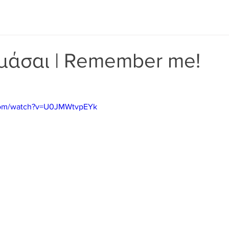
μάσαι | Remember me!
com/watch?v=U0JMWtvpEYk