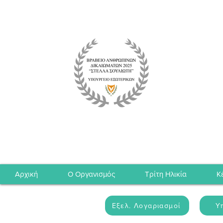
Αρχική
Ο Οργανισμός
Τρίτη Ηλικία
Κ
Εξελ. Λογαριασμοί
Υ