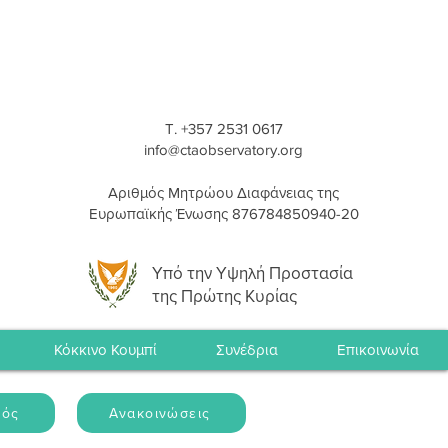
T. +357 2531 0617
info@ctaobservatory.org
Αριθμός Μητρώου Διαφάνειας της
Ευρωπαϊκής Ένωσης 876784850940-20
Υπό την Υψηλή Προστασία
της Πρώτης Κυρίας
Κόκκινο Κουμπί
Συνέδρια
Επικοινωνία
μός
Ανακοινώσεις