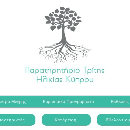
έντρο Μνήμης
Ευρωπαϊκά Προγράμματα
Εκθέσεις
ποστηρικτές
Κατάρτιση
Εθελοντισ