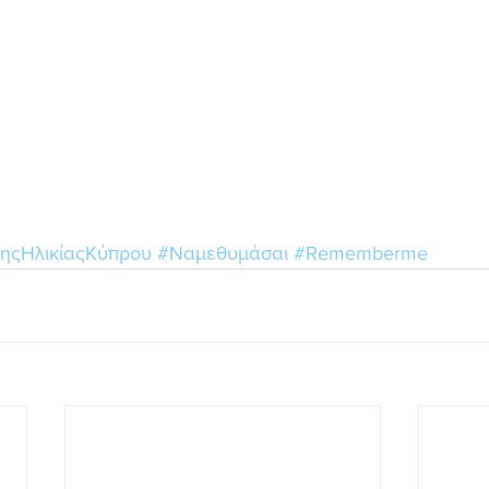
τηςΗλικίαςΚύπρου
#Ναμεθυμάσαι
#Rememberme