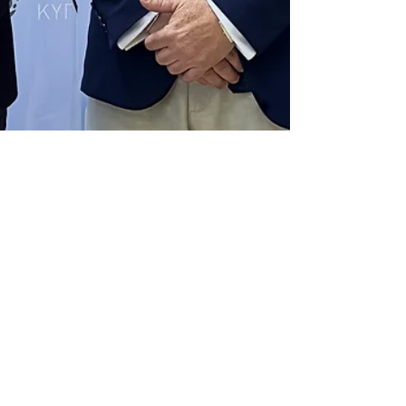
CTAO news team
Nov 7, 2024
Meeting with the Minister of
Health
Στο πλαίσιο της διαρκούς συνεργασίας για την
προώθηση της υγείας και της ευημερίας των