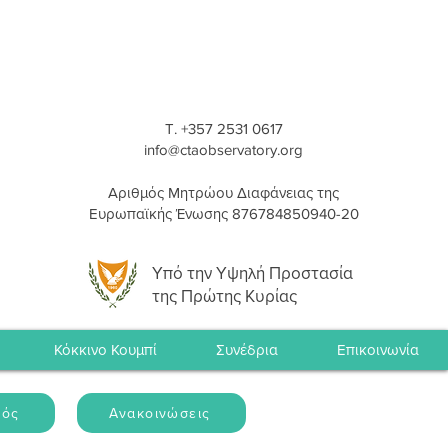
T. +357 2531 0617
info@ctaobservatory.org
Αριθμός Μητρώου Διαφάνειας της
Ευρωπαϊκής Ένωσης 876784850940-20
Υπό την Υψηλή Προστασία
της Πρώτης Κυρίας
Κόκκινο Κουμπί
Συνέδρια
Επικοινωνία
μός
Ανακοινώσεις