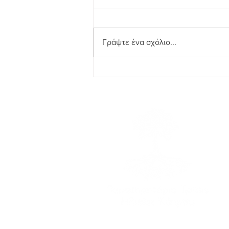
Γράψτε ένα σχόλιο...
9 Μαΐου | Ημέρα της
Ευρώπης - Ευρωπαϊκό
πρόγραμμα AGES