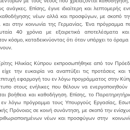
μεντόρων με τους νέους που χρειάζονται καθοδήγηση, 
ς ανάγκες. Επίσης, έγινε ιδιαίτερη και λεπτομερής εν
καθοδήγησης νέων αλλά και προσφύγων, με σκοπό την
α και στην κοινωνία της Γερμανίας. Ένα πρόγραμμα πο
ταία 40 χρόνια με εξαιρετικά αποτελέσματα και 
τον κόσμο, καταδεικνύοντας ότι όταν υπάρχει το όραμα κ
νουν.
ρίτης Ηλικίας Κύπρου εκπροσωπήθηκε από τον Πρόεδρ
 είχε την ευκαιρία να αναπτύξει τις προτάσεις και τ
επιτυχή εφαρμογή του εν λόγω προγράμματος στην Κύπρ
ίκτυπο στους ενήλικες που θέλουν να ενεργοποιηθούν 
αι βοήθεια και καθοδήγηση. Επίσης, το Παρατηρητήριο
 εν λόγω πρόγραμμα τους Υπουργούς Εργασίας, Εσωτε
ής Πρόνοιας σε κοινή συνάντηση, με σκοπό την ενίσχυση
ιθωριοποιημένων νέων και προσφύγων στην  κοινωνία 