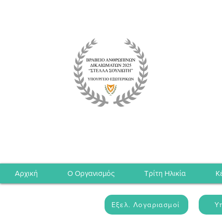
Αρχική
Ο Οργανισμός
Τρίτη Ηλικία
Κ
Εξελ. Λογαριασμοί
Υ