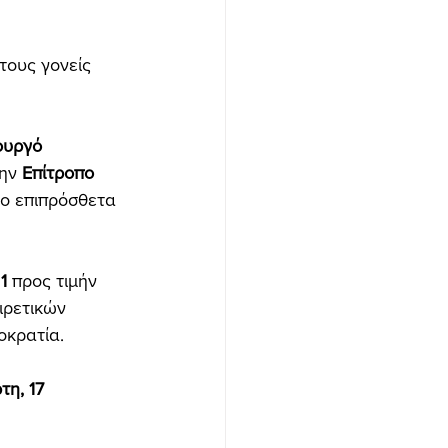
τους γονείς 
ουργό 
ην 
Επίτροπο 
ύο επιπρόσθετα 
1
 προς τιμήν 
ιρετικών 
οκρατία.
τη, 17 