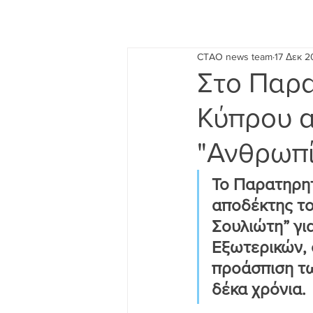
CTAO news team
17 Δεκ 
Στο Παρα
Κύπρου α
"Ανθρωπ
Το Παρατηρητ
αποδέκτης τ
Σουλιώτη” γι
Εξωτερικών, 
προάσπιση τω
δέκα χρόνια.