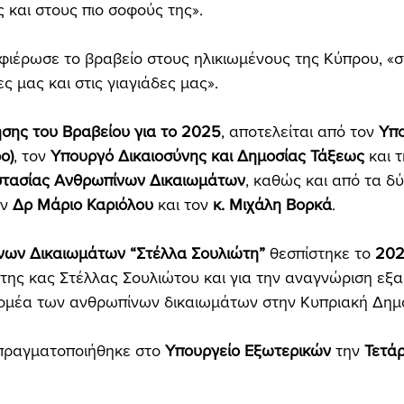
 και στους πιο σοφούς της».
ιέρωσε το βραβείο στους ηλικιωμένους της Κύπρου, «σ
ς μας και στις γιαγιάδες μας».
ησης του Βραβείου για το 2025
, αποτελείται από τον 
Υπ
ο)
, τον 
Υπουργό Δικαιοσύνης και Δημοσίας Τάξεως
 και τ
στασίας Ανθρωπίνων Δικαιωμάτων
, καθώς και από τα δ
ν 
Δρ Μάριο Καριόλου
 και τον 
κ. Μιχάλη Βορκά
.
νων Δικαιωμάτων “Στέλλα Σουλιώτη”
 θεσπίστηκε το 
202
ης κας Στέλλας Σουλιώτου και για την αναγνώριση εξα
ομέα των ανθρωπίνων δικαιωμάτων στην Κυπριακή Δημ
πραγματοποιήθηκε στο 
Υπουργείο Εξωτερικών
 την 
Τετάρ