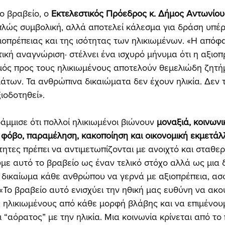
 βραβείο, ο 
Εκτελεστικός Πρόεδρος κ. Δήμος Αντωνίου
απλώς συμβολική, αλλά αποτελεί κάλεσμα για δράση υπέρ
ιοπρέπειας και της ισότητας των ηλικιωμένων. «Η απόφ
τική αναγνώριση· στέλνει ένα ισχυρό μήνυμα ότι η αξιοπρ
μός προς τους ηλικιωμένους αποτελούν θεμελιώδη ζητή
των. Τα ανθρώπινα δικαιώματα δεν έχουν ηλικία. Δεν 
ιοδοτηθεί».
άμμισε ότι πολλοί ηλικιωμένοι βιώνουν 
μοναξιά, κοινωνι
ς, φόβο, παραμέληση, κακοποίηση και οικονομική εκμετά
τητες πρέπει να αντιμετωπίζονται με ανοιχτό και σταθερ
με αυτό το βραβείο ως έναν τελικό στόχο αλλά ως μια
 δικαίωμα κάθε ανθρώπου να γερνά με αξιοπρέπεια, ασφ
«Το βραβείο αυτό ενισχύει την ηθική μας ευθύνη να ακο
ηλικιωμένους από κάθε μορφή βλάβης και να επιμένουμε
ι “αόρατος” με την ηλικία. Μια κοινωνία κρίνεται από το