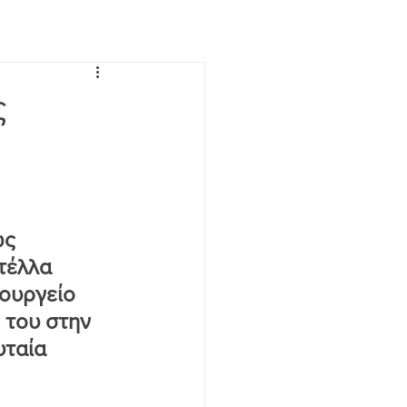
ς
ς 
τέλλα 
ουργείο 
 του στην 
ταία 