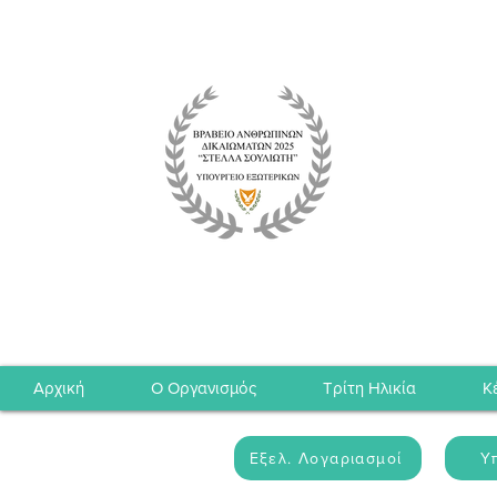
Αρχική
Ο Οργανισμός
Τρίτη Ηλικία
Κ
Εξελ. Λογαριασμοί
Υ