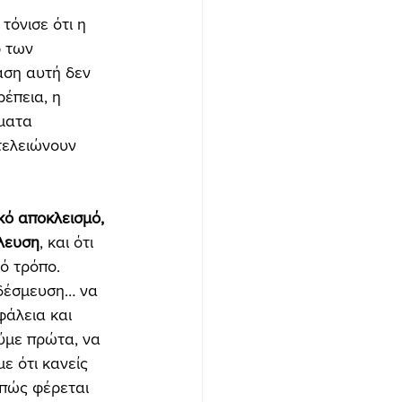
 τόνισε ότι η 
 των 
αση αυτή δεν 
έπεια, η 
ματα 
τελειώνουν 
κό αποκλεισμό, 
λλευση
, και ότι 
ό τρόπο. 
 δέσμευση… να 
άλεια και 
ύμε πρώτα, να 
 ότι κανείς 
 πώς φέρεται 