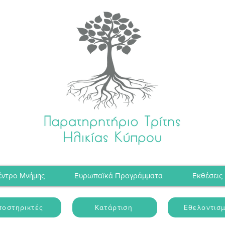
έντρο Μνήμης
Ευρωπαϊκά Προγράμματα
Εκθέσεις
ποστηρικτές
Κατάρτιση
Εθελοντισ