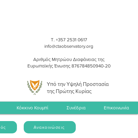
T. +357 2531 0617
info@ctaobservatory.org
Αριθμός Μητρώου Διαφάνειας της
Ευρωπαϊκής Ένωσης 876784850940-20
Υπό την Υψηλή Προστασία
της Πρώτης Κυρίας
Κόκκινο Κουμπί
Συνέδρια
Επικοινωνία
μός
Ανακοινώσεις